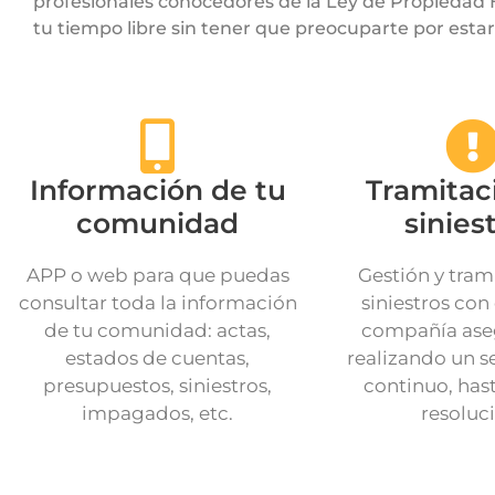
profesionales conocedores de la Ley de Propiedad H
tu tiempo libre sin tener que preocuparte por estar
Información de tu
Tramitac
comunidad
sinies
APP o web para que puedas
Gestión y tram
consultar toda la información
siniestros con
de tu comunidad: actas,
compañía ase
estados de cuentas,
realizando un 
presupuestos, siniestros,
continuo, hast
impagados, etc.
resoluc