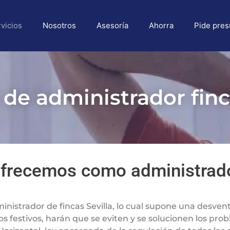
vicios
Nosotros
Asesoría
Ahorra
Pide pre
 de administrador finc
ofrecemos como administrador
istrador de fincas Sevilla, lo cual supone una desventa
os festivos, harán que se eviten y se solucionen los pro