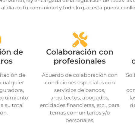
orizontal, ley encargada de la regulación de todas las
 al día de tu comunidad y todo lo que esta pueda conlle
ión de
Colaboración con
tros
profesionales
c
itación de
Acuerdo de colaboración con
Sol
 cualquier
condiciones especiales con
guradora,
servicios de bancos,
con
seguimiento
arquitectos, abogados,
la
a su total
entidades financieras, etc., para
d
ión.
temas comunitarios y/o
personales.