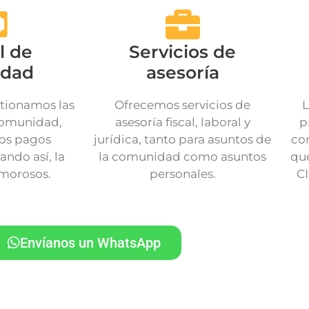
l de
Servicios de
idad
asesoría
tionamos las
Ofrecemos servicios de
L
comunidad,
asesoría fiscal, laboral y
p
os pagos
jurídica, tanto para asuntos de
co
ando así, la
la comunidad como asuntos
que
 morosos.
personales.
CI
Envíanos un WhatsApp